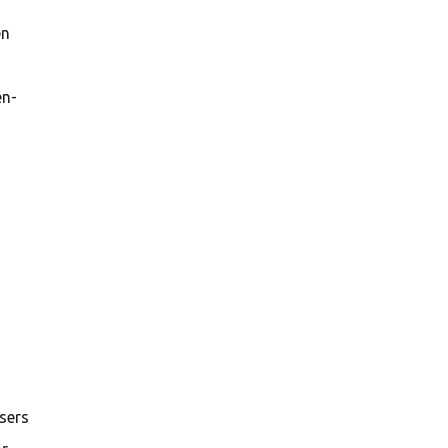
en
en-
sers