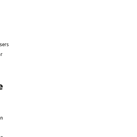
sers
ar
e
en