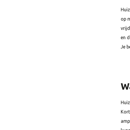
Huiz
op 
vrij
en d
Je b
Wa
Huiz
Kort
amp