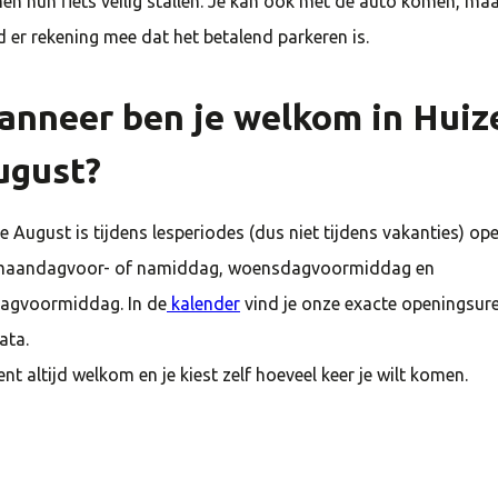
en hun fiets veilig stallen. Je kan ook met de auto komen, ma
 er rekening mee dat het betalend parkeren is.
anneer ben je welkom in Huiz
ugust?
e August is tijdens lesperiodes (dus niet tijdens vakanties) op
maandagvoor- of namiddag, woensdagvoormiddag en
dagvoormiddag. In de
kalender
vind je onze exacte openingsur
ata.
ent altijd welkom en je kiest zelf hoeveel keer je wilt komen.