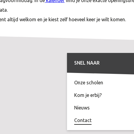
dagvoormiddag. In de
kalender
vind je onze exacte openingsur
ata.
ent altijd welkom en je kiest zelf hoeveel keer je wilt komen.
SNEL NAAR
Onze scholen
Kom je erbij?
Nieuws
Contact