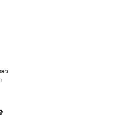
sers
ar
e