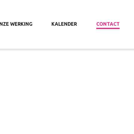
NZE WERKING
KALENDER
CONTACT
CONTACT
Contacteer ons en je krijgt snel een antwoord terug!