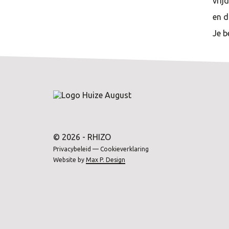
vrij
en d
Je b
© 2026 - RHIZO
Privacybeleid
—
Cookieverklaring
Website by
Max P. Design