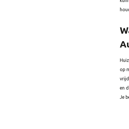
kunn
houd
W
A
Huiz
op 
vrij
en d
Je b