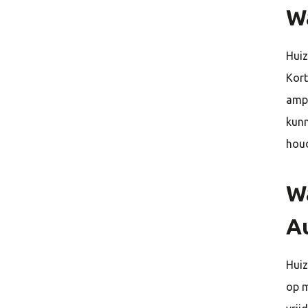
Wa
Huiz
Kort
amp
kunn
houd
W
A
Huiz
op 