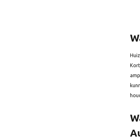
Wa
Huiz
Kort
amp
kunn
houd
W
A